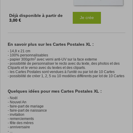
Déjà disponible à partir de
Je crée
3,00 €
En savoir plus sur les Cartes Postales XL :
-
14,8 x 21 cm
- 100% personnalisables
2
- papier 300gr/m
avec verni anti-UV sur la face externe
- possibilité de personnaliser le recto avec du texte, des photos et des
Cliparts et le verso avec du textes et des cliparts.
- les Cartes Postales sont vendues à l'unité ou par lot de 10 Cartes
- possibilité de créer 1, 2, 5 ou 10 modèles différents par lot de 10 Cartes
Quelques idées pour mes Cartes Postales XL :
- Noël
- Nouvel An
- faire-part de mariage
- faire-part de naissance
- invitation
- remerciements
- fête des mères
- anniversaire
- ...