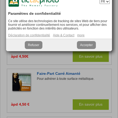
àpd 4,50 €
En savoir plus
Paramètres de confidentialité
Ce site utilise des technologies de tracking de sites Web de tiers pour
fournir et améliorer continuellement nos services, et pour afficher des
Faire-Part Panoramique Aimanté
publicités en fonction des intérêts des utilisateurs.
Pour adhérer à toute surface métallique.
Déclaration de confidentialité
Aide & Contact
more
Refuser
Accepter
àpd 4,50€
En savoir plus
Faire-Part Carré Aimanté
Pour adhérer à toute surface métallique.
àpd 4,50 €
En savoir plus