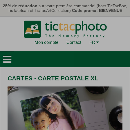
Aller au contenu principal
25% de réduction
sur votre première commande! (hors TicTacBox,
TicTacScan et TicTacArtCollection)
Code promo: BIENVENUE
Mon compte
Contact
FR
Livres Photo
Déco Murales
CARTES - CARTE POSTALE XL
Cartes & Calendriers
Tirages Photo
Cadeaux
TicTacBox
Eco