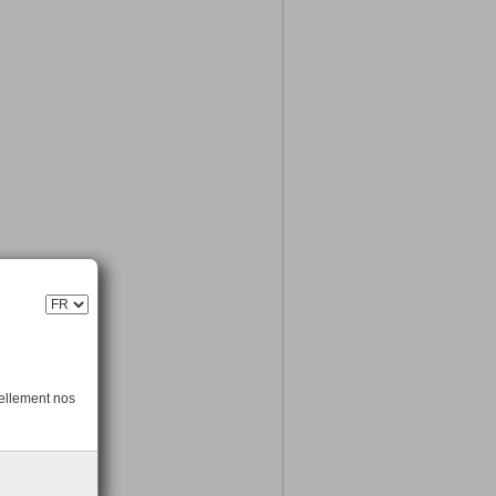
éclatant.
uellement nos