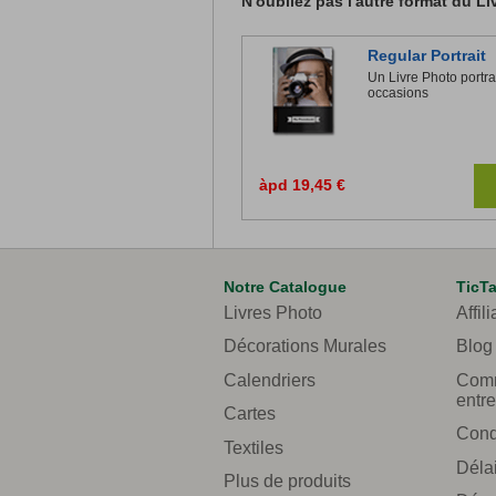
N'oubliez pas l'autre format du Li
Regular Portrait
Un Livre Photo portra
occasions
àpd 19,45 €
Notre Catalogue
TicT
Livres Photo
Affili
Décorations Murales
Blog
Calendriers
Comm
entre
Cartes
Cond
Textiles
Délai
Plus de produits