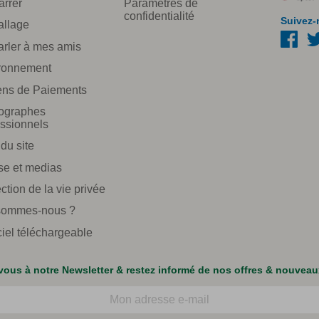
rrer
Paramètres de
confidentialité
Suivez-
llage
arler à mes amis
ronnement
ns de Paiements
ographes
essionnels
du site
se et medias
ction de la vie privée
sommes-nous ?
ciel téléchargeable
ous à notre Newsletter & restez informé de nos offres & nouveau