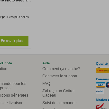
vre Photo Regular :
it pour vos plus belles
En savoir plus
acPhoto
Aide
Qualité
ation
Comment ça marche?
Contacter le support
Paiemen
ande pour les
FAQ
prises
J'ai reçu un Coffret
itions générales
Cadeau
Modes d
s de livraison
Suivi de commande