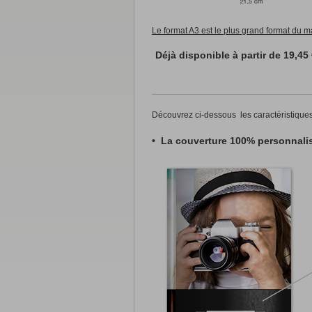
CALENDRIERS PAR TYPE
Mural
Le format A3 est le plus grand format du 
Standard
25x32cm
Anniversaire
25x32cm
Déjà disponible à partir de 19,45
XL
32,5x49cm
XXL
49x64cm
Luxe A4
21x29,7cm
Luxe A3
29,7x42cm
Découvrez ci-dessous les caractéristiques
Bureau
A5 paysage
21x14,8cm
• La couverture 100% personnalis
A6 portrait
10,5x14,8cm
A5 portrait
14,8x21cm
Panoramique
32x11cm