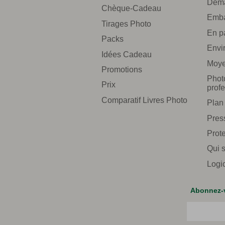
Déma
Chèque-Cadeau
Emba
Tirages Photo
En p
Packs
Envi
Idées Cadeau
Moye
Promotions
Phot
Prix
prof
Comparatif Livres Photo
Plan 
Pres
Prote
Qui 
Logi
Abonnez-v
Courriel