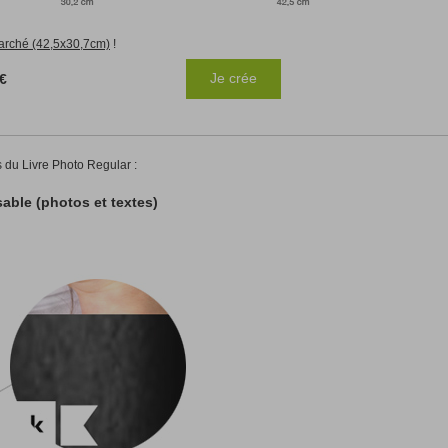
Magnétique
marché (42,5x30,7cm)
!
A5
14,8x21cm
A4
21x29,7cm
Je crée
 €
A3
29,7x42cm
AUTRES
Pack
 du Livre Photo Regular :
able (photos et textes)
12
Magnétique A5
14,8x21cm