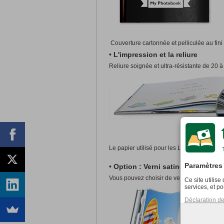
Couverture cartonnée et pelliculée au fini b
• L'impression et la reliure
Reliure soignée et ultra-résistante de 20 
Le papier utilisé pour les Livres Photo es
Paramètres 
• Option : Verni satiné
Vous pouvez choisir de vernir vos pages av
Ce site utilis
services, et po
Déclaration de 