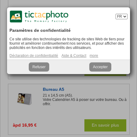
àpd 16,95 €
En savoir plus
Paramètres de confidentialité
Anniversaire
Ce site utilise des technologies de tracking de sites Web de tiers pour
25 x 32 cm (A4+).
fournir et améliorer continuellement nos services, et pour afficher des
Votre Calendrier perpétuel pour retenir les dates
publicités en fonction des intérêts des utilisateurs.
importantes.
Déclaration de confidentialité
Aide & Contact
more
Refuser
Accepter
àpd 16,95 €
En savoir plus
Bureau A5
21 x 14,5 cm (A5).
Votre Calendrier A5 à poser sur votre bureau. Ou à
offrir.
àpd 16,95 €
En savoir plus