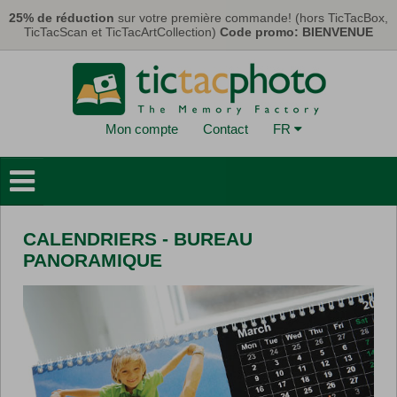
Aller au contenu principal
25% de réduction
sur votre première commande! (hors TicTacBox,
TicTacScan et TicTacArtCollection)
Code promo: BIENVENUE
Mon compte
Contact
FR
Livres Photo
Déco Murales
CALENDRIERS - BUREAU
Cartes & Calendriers
PANORAMIQUE
Tirages Photo
Cadeaux
TicTacBox
Eco