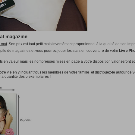
Coffret Bière
e (Regular)
Autres
35cm
àpd 10
de (Regular)
90cm
Jouets
àpd 2
0cm
Carte Postale Standard
Puzzles
E
AUTRES
SIF!
10,5x14,8cm
20cm
Coffrets de Luxe
pour Livres Photo
ST-SELLER!
ide)
Pack
BEST-SELLER!
mat magazine
35cm
t mat
Carte de Voeux
. Son prix est tout petit mais inversément proportionnel à la qualité de son imp
90cm
Standard
Format fermé 10,8x16,5cm
 pile de magazines et vous pourrez jouer les stars en couverture de votre
Livre Ph
0cm
XL
Format fermé 14,7x22,4cm
SIF!
Panoramique
Format fermé 10,5x21cm
its en valeur mais les nombreuses mises en page à votre disposition valoriseront 
20cm
Carré
Format fermé 16x16cm
tre vie en y incluant tous les membres de votre famille et distribuez-le autour de v
la quantité dès 5 exemplaires !
àpd 2
Carte Postale Standard
10,5x14,8cm