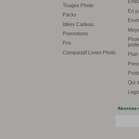
Emba
Tirages Photo
En p
Packs
Envi
Idées Cadeau
Moye
Promotions
Phot
Prix
prof
Comparatif Livres Photo
Plan 
Pres
Prote
Qui 
Logi
Abonnez-v
Courriel