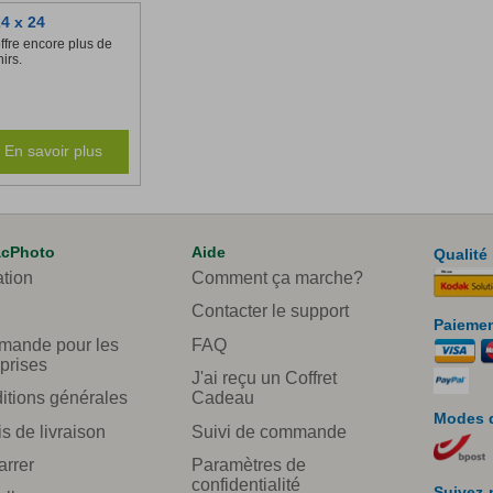
4 x 24
ffre encore plus de
irs.
En savoir plus
acPhoto
Aide
Qualité
ation
Comment ça marche?
Contacter le support
Paiemen
ande pour les
FAQ
prises
J'ai reçu un Coffret
itions générales
Cadeau
Modes d
s de livraison
Suivi de commande
rrer
Paramètres de
confidentialité
Suivez-