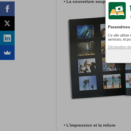
2
• La couverture souple 250 gr/m
,
Paramètres 
Ce site utilis
services, et po
Déclaration de 
• L'impression et la reliure