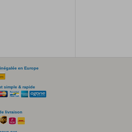
 inégalée en Europe
t simple & rapide
e livraison
nous sur