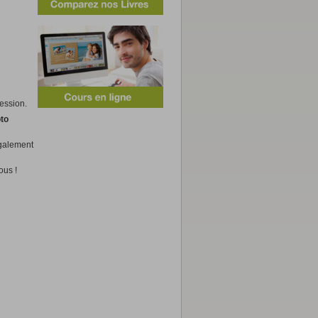
,95 €
,50 €
ression.
àpd 7,95 €
Poster
oto
Poster
également
ous !
,50 €