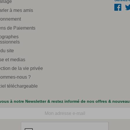
llage
arler à mes amis
ronnement
ns de Paiements
ographes
essionnels
du site
se et medias
ction de la vie privée
sommes-nous ?
ciel téléchargeable
ous à notre Newsletter & restez informé de nos offres & nouveau