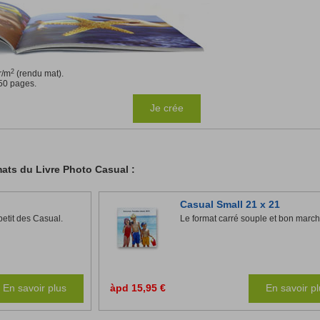
2
r/m
(rendu mat).
150 pages.
Je crée
mats du Livre Photo Casual :
Casual Small 21 x 21
petit des Casual.
Le format carré souple et bon march
En savoir plus
àpd 15,95 €
En savoir p