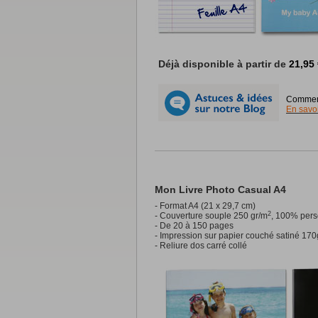
CALENDRIERS PAR TYPE
Mural
Standard
25x32cm
Anniversaire
25x32cm
XL
32,5x49cm
Déjà disponible à partir de
21,95
XXL
49x64cm
Luxe A4
21x29,7cm
Luxe A3
29,7x42cm
Comment
En savoi
Bureau
A5 paysage
21x14,8cm
A6 portrait
10,5x14,8cm
A5 portrait
14,8x21cm
Panoramique
32x11cm
Mon Livre Photo Casual A4
- Format A4 (21 x 29,7 cm)
2
- Couverture souple 250 gr/m
, 100% perso
- De 20 à 150 pages
- Impression sur papier couché satiné 170
- Reliure dos carré collé