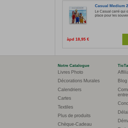
Casual Medium 2
Le Casual carré qui o
place pour les souven
àpd 18,95 €
Notre Catalogue
TicT
Livres Photo
Affili
Décorations Murales
Blog
Calendriers
Comm
entre
Cartes
Cond
Textiles
Délai
Plus de produits
Déma
Chèque-Cadeau