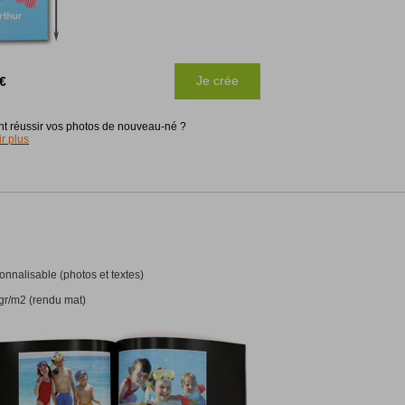
Magnétique
A5
14,8x21cm
A4
21x29,7cm
A3
29,7x42cm
Je crée
 €
AUTRES
 réussir vos photos de nouveau-né ?
Pack
r plus
12
Magnétique A5
14,8x21cm
nnalisable (photos et textes)
gr/m2 (rendu mat)