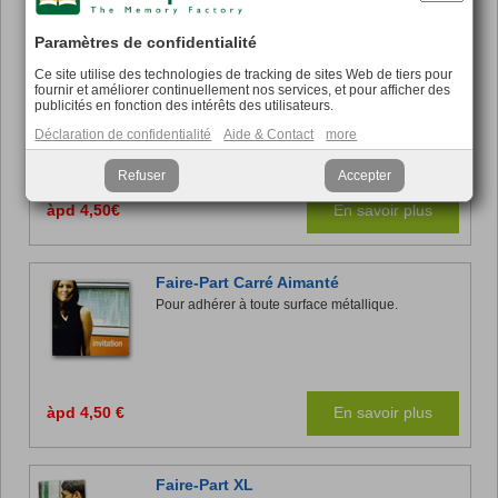
àpd 4,50 €
En savoir plus
Paramètres de confidentialité
Ce site utilise des technologies de tracking de sites Web de tiers pour
Faire-Part Panoramique Aimanté
fournir et améliorer continuellement nos services, et pour afficher des
Pour adhérer à toute surface métallique.
publicités en fonction des intérêts des utilisateurs.
Déclaration de confidentialité
Aide & Contact
more
Refuser
Accepter
àpd 4,50€
En savoir plus
Faire-Part Carré Aimanté
Pour adhérer à toute surface métallique.
àpd 4,50 €
En savoir plus
Faire-Part XL