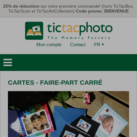
Aller au contenu principal
25% de réduction
sur votre première commande! (hors TicTacBox,
TicTacScan et TicTacArtCollection)
Code promo: BIENVENUE
Mon compte
Contact
FR
Livres Photo
Déco Murales
CARTES - FAIRE-PART CARRÉ
Cartes & Calendriers
Tirages Photo
Cadeaux
TicTacBox
Eco