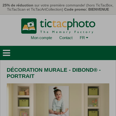
Aller au contenu principal
25% de réduction
sur votre première commande! (hors TicTacBox,
TicTacScan et TicTacArtCollection)
Code promo: BIENVENUE
Mon compte
Contact
FR
Livres Photo
Déco Murales
DÉCORATION MURALE - DIBOND® -
Cartes & Calendriers
PORTRAIT
Tirages Photo
Cadeaux
TicTacBox
Eco