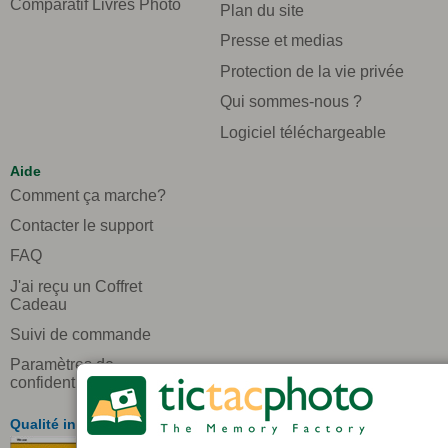
Comparatif Livres Photo
Plan du site
Presse et medias
Protection de la vie privée
Qui sommes-nous ?
Logiciel téléchargeable
Aide
Comment ça marche?
Contacter le support
FAQ
J'ai reçu un Coffret
Cadeau
Suivi de commande
Paramètres de
confidentialité
Qualité inégalée en Europe