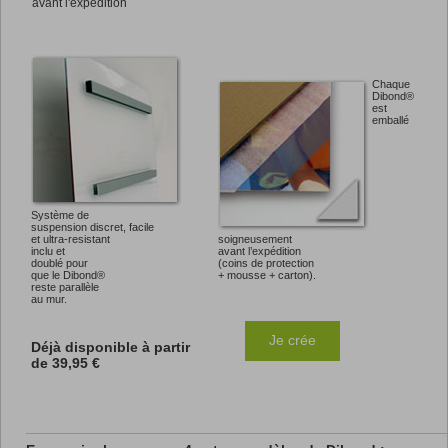
avant l'expédition
Chaque
Dibond®
est
emballé
Système de
suspension discret, facile
et ultra-resistant
soigneusement
inclu et
avant l’expédition
doublé pour
(coins de protection
que le Dibond®
+ mousse + carton).
reste parallèle
au mur.
Je crée
Déjà disponible à partir
de
39,95 €