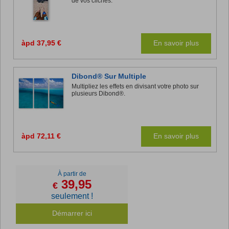
de vos clichés.
àpd 37,95 €
En savoir plus
Dibond® Sur Multiple
Multipliez les effets en divisant votre photo sur
plusieurs Dibond®.
àpd 72,11 €
En savoir plus
À partir de
39,95
€
seulement !
Démarrer ici