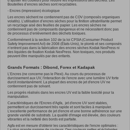
d’ajuster les couleurs pour réduire les impressions des déchets. Les
Bouteilles d’encres sèches sont recyclables.
- Encres (impression) écologique
Les encres sèchent ne contiennent pas de COV (composés organiques
volatils).
L’utilisation d’encres sèches pour la finition ultrabrillante permet
un recyclage aisé des feuilles de papier.
Les encres sèches ne
contiennent pas de composants dangereux et ne nécessitent donc pas
de processus d’enlèvement des déchets toxiques.
Conformément à la section 102 de la loi CPSIA (Consumer Product
Safety Improvement Act) de 2008 (États-Unis), le plomb et ses composés
n’entrent pas dans la fabrication des encres sèches Kodak NexPress ni
des liquides de fixation Kodak NexPress. Non toxiques, nos produits
peuvent être manipulés par des enfants.
Grands Formats : Dibond, Forex et Kadapak
L’Encres (ne concerne pas le Plexi). Au cours du processus de
durcissement aux UV, l'interaction de l'encre avec une lumière UV forte
durcit instantanément. La plupart des encres de jet d'encre UV ne
contiennent pas de solvant.
Les progrès réalisés dans les encres UV est la faible toxicité pour la
manipulation.
Caractéristiques de l'Encres d'Agfa, jet d'encre UV sont stables,
permettent un durcissement très rapide et sont faciles à manipuler.
L'excellente performance de jet d'encre et une bonne adhérence sur une
grande variété de substrats. La qualité d'image est élevée, des couleurs
vibrantes et la netteté des bords est parfaite.
Agfa est en mesure d'obtenir les caractéristiques de l'encre optimales :
La plus grande gamme de couleurs. Des couleurs nettes et éclatantes