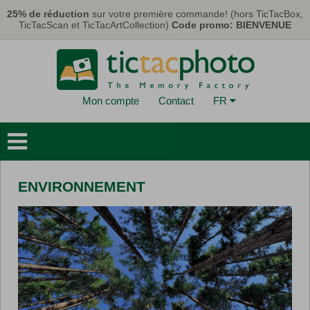
Aller au contenu principal
25% de réduction
sur votre première commande! (hors TicTacBox,
TicTacScan et TicTacArtCollection)
Code promo: BIENVENUE
Mon compte
Contact
FR
Livres Photo
Déco Murales
ENVIRONNEMENT
Cartes & Calendriers
Tirages Photo
Cadeaux
TicTacBox
Eco