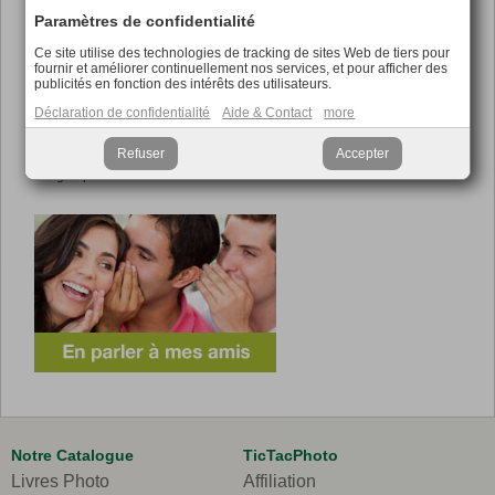
Energie verte :
Paramètres de confidentialité
La totalité de notre électricité provient de sources d’énergie verte.
Ce site utilise des technologies de tracking de sites Web de tiers pour
L'énergie verte est de l’électricité produite à partir de sources d’énergie
fournir et améliorer continuellement nos services, et pour afficher des
renouvelables. Elles sont dites renouvelables, car elles se reconstituent
publicités en fonction des intérêts des utilisateurs.
en permanence au rythme de la nature. Elles sont donc inépuisables par
opposition aux énergies fossiles (charbon, pétrole) dont les réserves se
Déclaration de confidentialité
Aide & Contact
more
réduisent inévitablement.
Grâce aux énergies renouvelables, nous contribuons à la réduction des
Refuser
Accepter
émissions des gaz à effet de serre et diminuons notre dépendance
énergétique.
Notre Catalogue
TicTacPhoto
Livres Photo
Affiliation