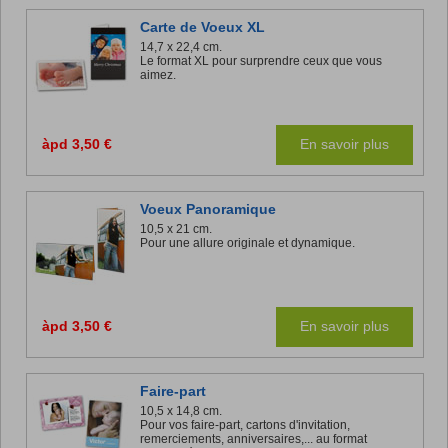
Carte de Voeux XL
14,7 x 22,4 cm.
Le format XL pour surprendre ceux que vous
aimez.
àpd 3,50 €
En savoir plus
Voeux Panoramique
10,5 x 21 cm.
Pour une allure originale et dynamique.
àpd 3,50 €
En savoir plus
Faire-part
10,5 x 14,8 cm.
Pour vos faire-part, cartons d'invitation,
remerciements, anniversaires,... au format