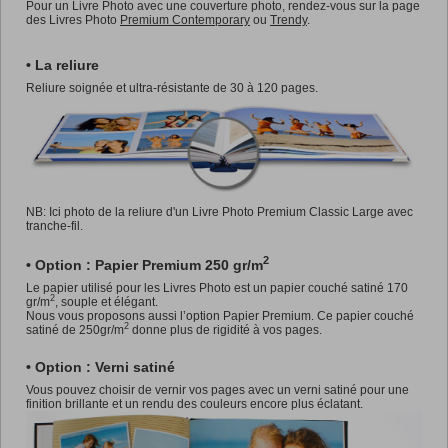
Pour un Livre Photo avec une couverture photo, rendez-vous sur la page
des Livres Photo
Premium Contemporary
ou
Trendy
.
• La reliure
Reliure soignée et ultra-résistante de 30 à 120 pages.
NB: Ici photo de la reliure d'un Livre Photo Premium Classic Large avec
tranche-fil.
2
• Option : Papier Premium 250 gr/m
Le papier utilisé pour les Livres Photo est un papier couché satiné 170
2
gr/m
, souple et élégant.
Nous vous proposons aussi l’option Papier Premium. Ce papier couché
2
satiné de 250gr/m
donne plus de rigidité à vos pages.
• Option : Verni satiné
Vous pouvez choisir de vernir vos pages avec un verni satiné pour une
finition brillante et un rendu des couleurs encore plus éclatant.