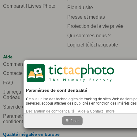
Comparatif Livres Photo
Plan du site
Presse et medias
Protection de la vie privée
Qui sommes-nous ?
Logiciel téléchargeable
Aide
Comment ça marche?
Contacter le support
FAQ
Paramètres de confidentialité
J'ai reçu un Coffret
Cadeau
Ce site utilise des technologies de tracking de sites Web de tiers p
services, et pour afficher des publicités en fonction des intérêts des 
Suivi de commande
Déclaration de confidentialité
Aide & Contact
more
Paramètres de
Refuser
confidentialité
Qualité inégalée en Europe