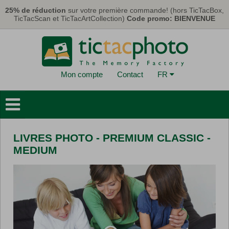
Aller au contenu principal
25% de réduction
sur votre première commande! (hors TicTacBox,
TicTacScan et TicTacArtCollection)
Code promo: BIENVENUE
Mon compte
Contact
FR
Livres Photo
Déco Murales
LIVRES PHOTO - PREMIUM CLASSIC -
Cartes & Calendriers
MEDIUM
Tirages Photo
Cadeaux
TicTacBox
Eco