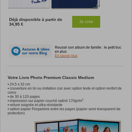
Déjà disponible à partir de
Je crée
34,95 €
Reussir son album de famille : le petit truc
en plus
En savoir plus
Votre Livre Photo Premium Classic Medium
• 24,5 x 32 cm
• couverture en lin ou imitation cuir avec option texte et option renfort de
coins
• de 30 à 120 pages
2
• impression sur papier couché satiné 170gr/m
.
• reliure soignée et ultra-résistante
• option papier Pergamine entre les pages (papier semi-transparent de
protection)