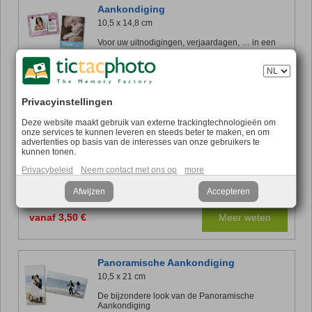
Aankondiging
10,5 x 14,8 cm
Voor uw uitnodigingen, verjaardagen, … in een
genormaliseerd formaat
vanaf 2,50 €
Meer weten
Privacyinstellingen
Deze website maakt gebruik van externe trackingtechnologieën om
onze services te kunnen leveren en steeds beter te maken, en om
XL-Aankondiging
advertenties op basis van de interesses van onze gebruikers te
14,8 x 21 cm
kunnen tonen.
De XL-aankondigingen voor groot nieuws
Privacybeleid
Neem contact met ons op
more
Afwijzen
Accepteren
vanaf 3,50 €
Meer weten
Panoramische Aankondiging
10,5 x 21 cm
De bijzondere look van de Panoramische
Aankondiging