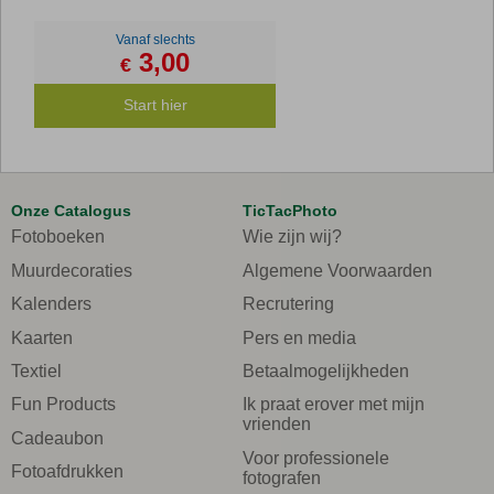
Vanaf slechts
3,00
€
Start hier
Onze Catalogus
TicTacPhoto
Fotoboeken
Wie zijn wij?
Muurdecoraties
Algemene Voorwaarden
Kalenders
Recrutering
Kaarten
Pers en media
Textiel
Betaalmogelijkheden
Fun Products
Ik praat erover met mijn
vrienden
Cadeaubon
Voor professionele
Fotoafdrukken
fotografen