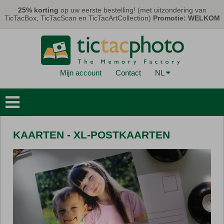
Overslaan en naar de algemene inhoud gaan
25% korting
op uw eerste bestelling! (met uitzondering van
TicTacBox, TicTacScan en TicTacArtCollection)
Promotie: WELKOM
Mijn account
Contact
NL
Fotoboeken
Muurdecoraties
KAARTEN - XL-POSTKAARTEN
Kaarten & Kalenders
Fotoprints
Geschenken
TicTacBox
Eco