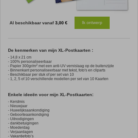
Ik ontwerp
Al beschikbaar vanaf
3,00 €
De kenmerken van mijn XL-Postkaarten :
-
14,8 x 21 cm
- 100% personaliseerbaar
2
- Papier 300gr/m
met een anti-UV vernislaag op de buitenzijde
- Binnenkant personaliseerbaar met tekst, foto's en cliparts
- Beschikbaar per stuk of per set van 10
- 1, 2, 5 of 10 verschillende modellen per set van 10 Kaarten
Enkele ideeën voor mijn XL-Postkaarten:
- Kerstmis
- Nieuwjaar
- Huwelijksaankondiging
- Geboorteaankondiging
- Uitnodigingen
- dankbetuigingen
- Moederdag
- Verjaardagen
- Vakantiefoto’s