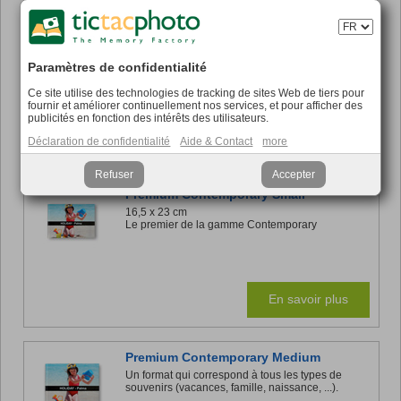
Déjà disponible à partir de
Je crée
34,45 €
Paramètres de confidentialité
Ce site utilise des technologies de tracking de sites Web de tiers pour
fournir et améliorer continuellement nos services, et pour afficher des
publicités en fonction des intérêts des utilisateurs.
En savoir plus sur nos 3 formats - Small, Medium et Large
Déclaration de confidentialité
Aide & Contact
more
:
Refuser
Accepter
Premium Contemporary Small
16,5 x 23 cm
Le premier de la gamme Contemporary
En savoir plus
Premium Contemporary Medium
Un format qui correspond à tous les types de
souvenirs (vacances, famille, naissance, ...).