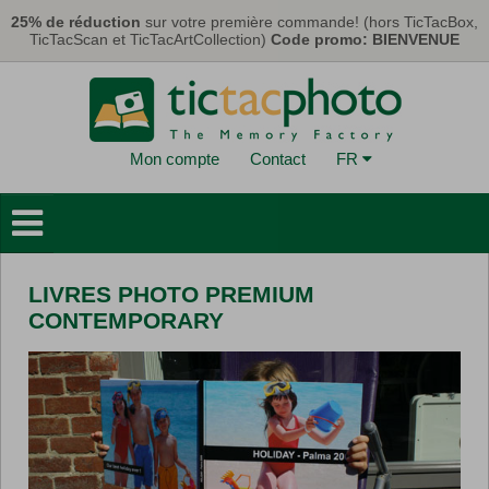
Aller au contenu principal
25% de réduction
sur votre première commande! (hors TicTacBox,
TicTacScan et TicTacArtCollection)
Code promo: BIENVENUE
Mon compte
Contact
FR
Livres Photo
Déco Murales
LIVRES PHOTO PREMIUM
Cartes & Calendriers
CONTEMPORARY
Tirages Photo
Cadeaux
TicTacBox
Eco