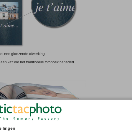
met een glanzende afwerking.
een kaft die het traditionele fotoboek benadert.
0 tot 150 pagina's.
ellingen
ontemporary Fotoboek met kapitaalbandje is ingebonden.