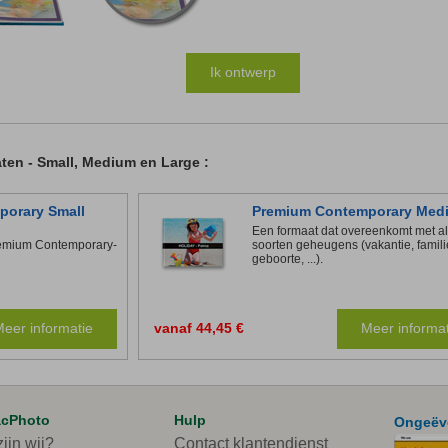
Ik ontwerp
ten - Small, Medium en Large :
orary Small
Premium Contemporary Med
Een formaat dat overeenkomt met al
remium Contemporary-
soorten geheugens (vakantie, famili
geboorte, ...).
eer informatie
vanaf 44,45 €
Meer informat
acPhoto
Hulp
Ongeëve
ijn wij?
Contact klantendienst