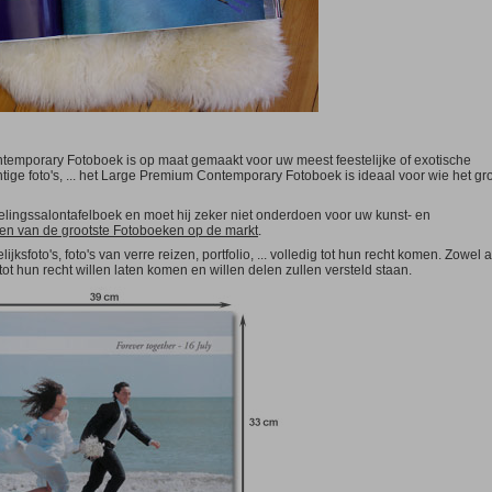
Bierpakket
vanaf 2
lar)
Postkaart Standaard
Andere
m
vanaf 10
gular)
10,5x14,8cm
m
Speelgoed
Puzzels
ANDERE
m
Luxe-Dozen
voor Fotoboeken
LER!
Magnetische kalenders
Pack
ESTSELLER!
A5
14,8x21cm
m
A4
21x29,7cm
ntemporary Fotoboek is op maat gemaakt voor uw meest feestelijke of exotische
m
tige foto's, ... het Large Premium Contemporary Fotoboek is ideaal voor wie het groo
A3
29,7x42cm
evelingssalontafelboek en moet hij zeker niet onderdoen voor uw kunst- en
ANDERE
en van de grootste Fotoboeken op de markt
.
m
Pack
jksfoto's, foto's van verre reizen, portfolio, ... volledig tot hun recht komen. Zowel
 tot hun recht willen laten komen en willen delen zullen versteld staan.
12
Magnetische A5
14,8x21cm