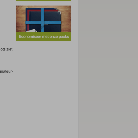
,50 €
,95 €
vanaf 7,95 €
ts ziet,
Poster
Poster
 amateur-
,95 €