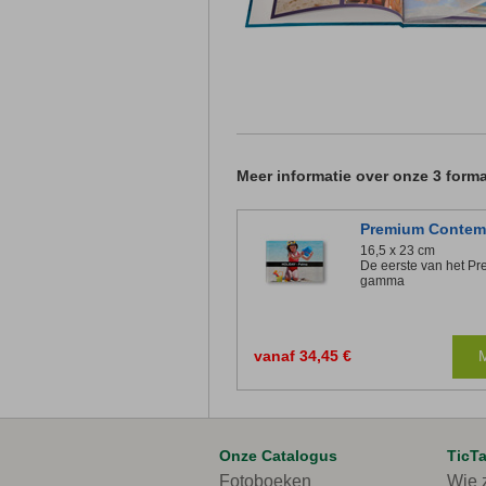
Meer informatie over onze 3 forma
Premium Contemp
16,5 x 23 cm
De eerste van het P
gamma
vanaf 34,45 €
M
Onze Catalogus
TicT
Fotoboeken
Wie z