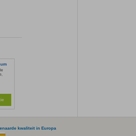
ium
le
e,
ie
naarde kwaliteit in Europa