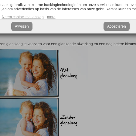
maakt gebruik van externe trackingtechnologieën om onze services te kunnen leve
, en om advertenties op basis van de interesses van onze gebruikers te kunnen to
Neem contact met ons op
more
ebruikt, is soepel en elegant gelaagd gesatineerd papier 170 g/m².
aan. Dit gelaagd gesatineerd papier van 250 g/m² maakt uw pagina’s steviger.
Afwijzen
Accepteren
een glanslaag te voorzien voor een glanzende afwerking en een nog betere kleur