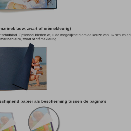
 marineblauw, zwart of crèmekleurig)
 schutblad. Optioneel bieden wij u de mogelijkheid om de keuze van uw schutblad
 marineblauw, zwart of crèmekleurig.
rschijnend papier als bescherming tussen de pagina’s