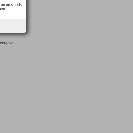
ren en steeds
nen.
weergave.