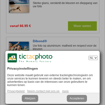
Sterke glans, versterkt de kleuren en diepgang van
uw foto
vanaf 66.95 €
Meer weten
Dibond®
Uw foto op aluminium: matheid en respect voor de
kleuren
Privacyinstellingen
vanaf 42.95 €
Meer weten
Deze website maakt gebruik van externe trackingtechnologieën om
onze services te kunnen leveren en steeds beter te maken, en om
advertenties op basis van de interesses van onze gebruikers te
Forex®
kunnen tonen.
Versier uw interieur met uw lievelingsfoto tegen
Privacybeleid
Neem contact met ons op
more
een lage prijs
Afwijzen
Accepteren