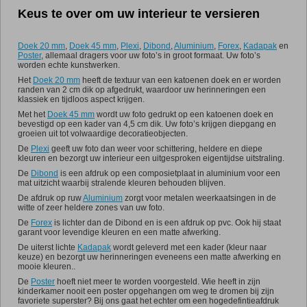
Keus te over om uw interieur te versieren
Promo
Doek 20 mm
,
Doek 45 mm
,
Plexi
,
Dibond
,
Aluminium
,
Forex
,
Kadapak
en
Poster
, allemaal dragers voor uw foto’s in groot formaat. Uw foto’s
worden echte kunstwerken.
Het
Doek 20 mm
heeft de textuur van een katoenen doek en er worden
randen van 2 cm dik op afgedrukt, waardoor uw herinneringen een
klassiek en tijdloos aspect krijgen.
Met het
Doek 45 mm
wordt uw foto gedrukt op een katoenen doek en
bevestigd op een kader van 4,5 cm dik. Uw foto’s krijgen diepgang en
groeien uit tot volwaardige decoratieobjecten.
De
Plexi
geeft uw foto dan weer voor schittering, heldere en diepe
kleuren en bezorgt uw interieur een uitgesproken eigentijdse uitstraling.
De
Dibond
is een afdruk op een composietplaat in aluminium voor een
mat uitzicht waarbij stralende kleuren behouden blijven.
De afdruk op ruw
Aluminium
zorgt voor metalen weerkaatsingen in de
witte of zeer heldere zones van uw foto.
De
Forex
is lichter dan de Dibond en is een afdruk op pvc. Ook hij staat
garant voor levendige kleuren en een matte afwerking.
De uiterst lichte
Kadapak
wordt geleverd met een kader (kleur naar
keuze) en bezorgt uw herinneringen eveneens een matte afwerking en
mooie kleuren..
De
Poster
hoeft niet meer te worden voorgesteld. Wie heeft in zijn
kinderkamer nooit een poster opgehangen om weg te dromen bij zijn
favoriete superster? Bij ons gaat het echter om een hogedefintieafdruk