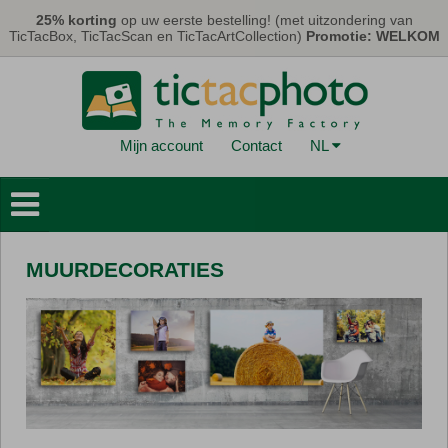
Overslaan en naar de algemene inhoud gaan
25% korting
op uw eerste bestelling! (met uitzondering van
TicTacBox, TicTacScan en TicTacArtCollection)
Promotie: WELKOM
Mijn account
Contact
NL
Fotoboeken
Muurdecoraties
MUURDECORATIES
Kaarten & Kalenders
Fotoprints
Geschenken
TicTacBox
Eco