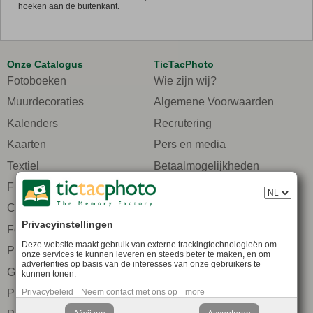
hoeken aan de buitenkant.
Onze Catalogus
TicTacPhoto
Fotoboeken
Wie zijn wij?
Muurdecoraties
Algemene Voorwaarden
Kalenders
Recrutering
Kaarten
Pers en media
Textiel
Betaalmogelijkheden
Fun Products
Ik praat erover met mijn
vrienden
Cadeaubon
Voor professionele
Privacyinstellingen
Fotoafdrukken
fotografen
Deze website maakt gebruik van externe trackingtechnologieën om
Packs
Bestellingen voor
onze services te kunnen leveren en steeds beter te maken, en om
advertenties op basis van de interesses van onze gebruikers te
bedrijven
Geschenkideeën
kunnen tonen.
Lidmaatschap
Promoties
Privacybeleid
Neem contact met ons op
more
Bescherming van de