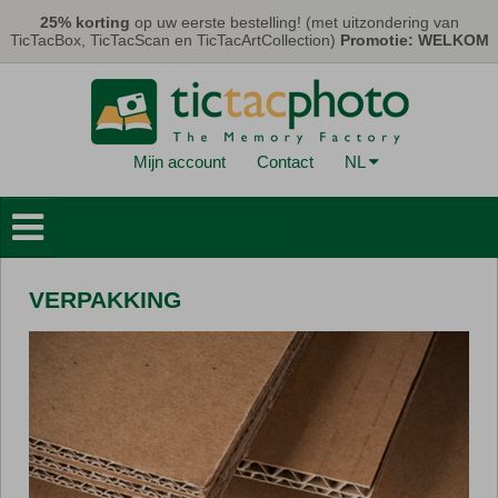
Overslaan en naar de algemene inhoud gaan
25% korting
op uw eerste bestelling! (met uitzondering van
TicTacBox, TicTacScan en TicTacArtCollection)
Promotie: WELKOM
Mijn account
Contact
NL
Fotoboeken
Muurdecoraties
VERPAKKING
Kaarten & Kalenders
Fotoprints
Geschenken
TicTacBox
Eco