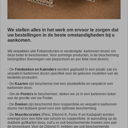
Promo
We stellen alles in het werk om ervoor te zorgen dat
uw bestellingen in de beste omstandigheden bij u
aankomen.
Wij verpakken alle Fotoproducten in verstevigde kartonnen dozen om
deze beter te beschermen. Voor sommige producten, is de bescherming
belangrijker (toevoegen van piepschuim en pvc folie rond dozen).
- De
Fotoboeken en Kalenders
worden geplaatst in een plastic zak en
verpakt in kartonnen dozen specifiek voor de gekozen modellen van de
bestelde producten.
-
De
Kaarten
zijn beschermd met een plastiekfolie en verpakt in een
kartonnen doos.
-
Om de
Posters
te beschermen, steken we ze in een kartonnen koker
van de grootte van uw Poster.
-
De
Doeken
zijn beschermd door noppenfolie en verpakt in kartonnen
dozen met dubbele groef voor een optimale bescherming.
-
De
Muurdecoraties
(Plexi, Dibond ®, Forex ® en Kadapak) worden
omringd door een folie van schuim en noppenfolie. In aanvulling op de
dubbele golfkarton doos, zult u er ook beschermende hoeken zien aan
de binnenkant. Voor de Dibond ®, hebben we ook beschermende