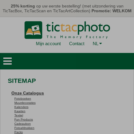
Overslaan en naar de algemene inhoud gaan
25% korting
op uw eerste bestelling! (met uitzondering van
TicTacBox, TicTacScan en TicTacArtCollection)
Promotie: WELKOM
Mijn account
Contact
NL
Fotoboeken
Muurdecoraties
SITEMAP
Kaarten & Kalenders
Onze Catalogus
Fotoprints
Fotoboeken
Muurdecoraties
Geschenken
Kalenders
Kaarten
Textiel
TicTacBox
Fun Products
Cadeaubon
Fotoafdrukken
Eco
Packs