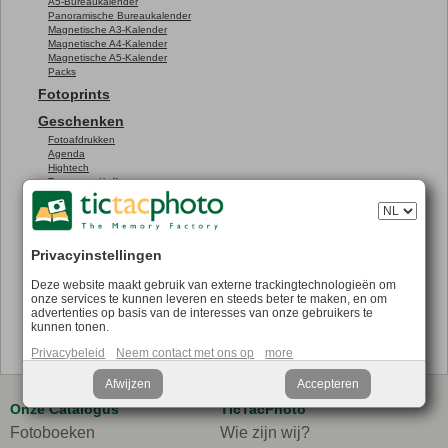
A5-Bureaukalender
Panoramische Bureaukalender
Magnetische A3-Kalender
Magnetische A4-Kalender
Magnetische A5-Kalender
Packs
Fotoprints
Geschenken
Fotoafdrukken
Agenda
Hightech
Tassen en Koffers
Textiel
Eten en drinken
Speelgoed
TicTacBox
Privacyinstellingen
Eco
Deze website maakt gebruik van externe trackingtechnologieën om
onze services te kunnen leveren en steeds beter te maken, en om
Promo
advertenties op basis van de interesses van onze gebruikers te
Search
kunnen tonen.
Privacybeleid
Neem contact met ons op
more
Afwijzen
Accepteren
Onze Catalogus
TicTacPhoto
Fotoboeken
Wie zijn wij?