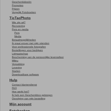
Geschenkideeën
Promoties
Promo
Prijzen
Vergelijk Fotoboeken
TicTacPhoto
Wie zijn wij?
Recrutering
Pers en media
Pers
Media
Betaalmogelijkheden
Ik praat erover met mijn vrienden
Voor professionele fotografen
Bestellingen voor bedrijven
Lidmaatschap
Bescherming van de persoonlijke levenssfeer
Milieu
Verpakking
Levering
Starten
Downloadbare software
Hulp
Contact klantendienst
FAQ
Hoe werkt het?
Ik heb een Geschenkbox gekregen
Opvolging van mijn bestelling
Mijn account
Fotoboeken