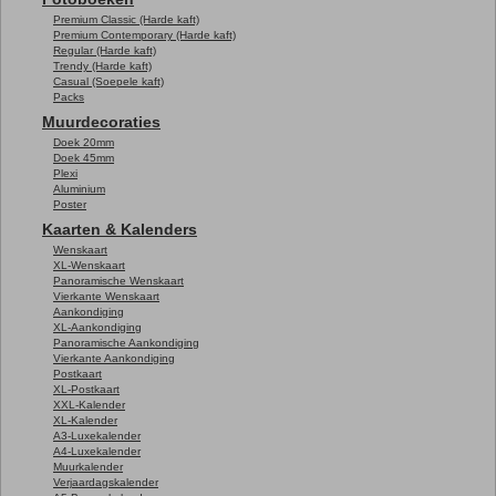
Premium Classic (Harde kaft)
Premium Contemporary (Harde kaft)
Regular (Harde kaft)
Trendy (Harde kaft)
Casual (Soepele kaft)
Packs
Muurdecoraties
Doek 20mm
Doek 45mm
Plexi
Aluminium
Poster
Kaarten & Kalenders
Wenskaart
XL-Wenskaart
Panoramische Wenskaart
Vierkante Wenskaart
Aankondiging
XL-Aankondiging
Panoramische Aankondiging
Vierkante Aankondiging
Postkaart
XL-Postkaart
XXL-Kalender
XL-Kalender
A3-Luxekalender
A4-Luxekalender
Muurkalender
Verjaardagskalender