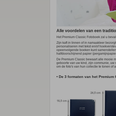
Plexi
A4
22x30,2cm Harde kaft (Regu
Staand
van 20x30cm tot 90x135c
A3
30,7x42,5cm Harde kaft (Re
Liggend
van 30x20cm tot 135x90c
Vierkant
van 30x30cm tot 90x90cm
GAMMA VAN FOTOBOEKEN
SOORT VAN KALENDERS
Op Maat
tot 100x150cm
EXCLUSIEF!
Multi
van 30x30cm tot 90x120c
Premium Classic
(Harde kaft)
BESTSEL
Muurkalenders
Alle voordelen van een traditi
Premium Contemporary
(Harde kaft)
B
Dibond®
Standaard
25x32cm
Regular
(Harde kaft)
Staand
van 20x30cm tot 90x135c
Het Premium Classic Fotoboek zal u bevallen
Verjaardagskalender
25x32cm
Trendy
(Harde kaft)
Liggend
van 30x20cm tot 135x90c
XL
32,5x49cm
Zijn kaft in linnen of in namaakleer bezorgt
Casual
(Soepele kaft)
Vierkant
van 30x30cm tot 90x90cm
personaliseren met tekst en/of hoekverst
XXL
49x64cm
opeenvolgende boeken kunt samenstellen. V
Op Maat
tot 100x150cm
EXCLUSIEF!
Luxekalender A4
21x29,7cm
halfdoorschijnend papier (pergamijnpapie
Multi
van 20x20cm tot 90x120c
Luxekalender A3
29,7x42cm
De Premium Classic bewaart alle mooie mo
Bureaukalenders
geboorte van uw kind, zijn communie, uw 
om de foto's van hun collectie te tonen of 
A5 Liggend
21x14,8cm
A6 Staand
10,5x14,8cm
• De 3 formaten van het Premium
A5 Staand
14,8x21cm
Panoramische
32x11cm