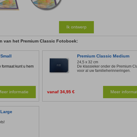
exclusiviteit !
Ik ontwerp
en van het Premium Classic Fotoboek:
 Small
Premium Classic Medium
24,5 x 32 cm
e formaat kunt u hem
De klassieker onder de Premium Cl
voor al uw familieherinneringen.
eer informatie
vanaf 34,95 €
Meer informat
 Large
ts!