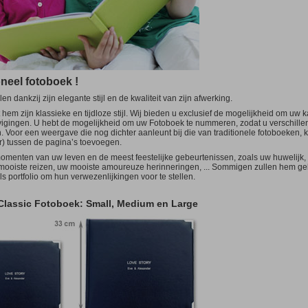
Bierpakket
vanaf 2
lar)
Postkaart Standaard
Andere
m
vanaf 10
gular)
10,5x14,8cm
m
Speelgoed
Puzzels
ANDERE
m
Luxe-Dozen
voor Fotoboeken
LER!
Magnetische kalenders
oneel fotoboek !
Pack
ESTSELLER!
A5
14,8x21cm
m
 dankzij zijn elegante stijl en de kwaliteit van zijn afwerking.
A4
21x29,7cm
m
A3
29,7x42cm
 hem zijn klassieke en tijdloze stijl. Wij bieden u exclusief de mogelijkheid om uw ka
evigingen. U hebt de mogelijkheid om uw Fotoboek te nummeren, zodat u verschill
oor een weergave die nog dichter aanleunt bij die van traditionele fotoboeken, k
ANDERE
r) tussen de pagina’s toevoegen.
m
Pack
menten van uw leven en de meest feestelijke gebeurtenissen, zoals uw huwelijk,
mooiste reizen, uw mooiste amoureuze herinneringen, ... Sommigen zullen hem ge
als portfolio om hun verwezenlijkingen voor te stellen.
 Classic Fotoboek: Small, Medium en Large
12
Magnetische A5
14,8x21cm