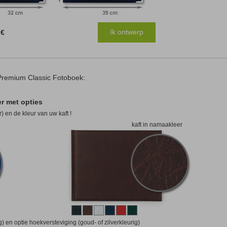
Ik ontwerp
 €
Premium Classic Fotoboek:
er met opties
) en de kleur van uw kaft !
kaft in namaakleer
ig) en optie hoekversteviging (goud- of zilverkleurig)