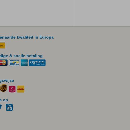
naarde kwaliteit in Europa
ige & snelle betaling
gswijze
s op