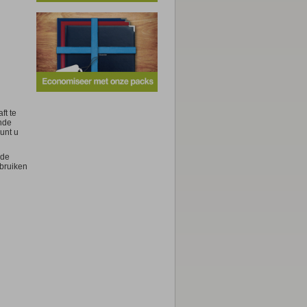
,50 €
,95 €
vanaf 7,95 €
ft te
Poster
ende
Poster
unt u
 de
bruiken
,95 €