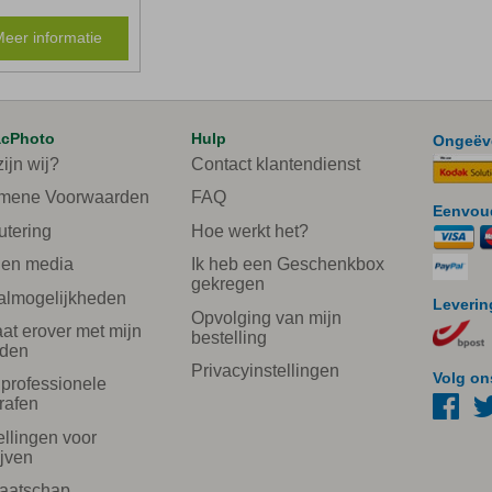
eer informatie
acPhoto
Hulp
Ongeëve
ijn wij?
Contact klantendienst
mene Voorwaarden
FAQ
Eenvoud
utering
Hoe werkt het?
 en media
Ik heb een Geschenkbox
gekregen
almogelijkheden
Leverin
Opvolging van mijn
aat erover met mijn
bestelling
nden
Privacyinstellingen
Volg on
 professionele
rafen
ellingen voor
ijven
aatschap