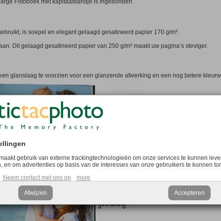
Large Fotoboek met kapitaalbandje is ingebonden.
ebruikt, is soepel en elegant gelaagd gesatineerd papier 170 g/m².
aan. Dit gelaagd gesatineerd papier van 250 g/m² maakt uw pagina’s steviger.
een glanslaag te voorzien voor een glanzende afwerking en een nog betere kleur
ellingen
maakt gebruik van externe trackingtechnologieën om onze services te kunnen leve
, en om advertenties op basis van de interesses van onze gebruikers te kunnen to
Neem contact met ons op
more
Afwijzen
Accepteren