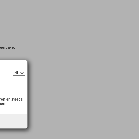
weergave.
ren en steeds
nen.