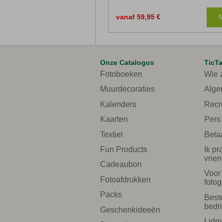
vanaf 59,95 €
M
Onze Catalogus
TicT
Fotoboeken
Wie z
Muurdecoraties
Alge
Kalenders
Recr
Kaarten
Pers
Textiel
Beta
Fun Products
Ik pr
vrie
Cadeaubon
Voor
Fotoafdrukken
fotog
Packs
Best
bedr
Geschenkideeën
Lidm