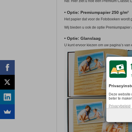
NB: Hier ziet u hoe een Premium Classic 
• Optie: Premiumpapier 250 g/m²
Het papier dat voor de Fotoboeken wordt g
Wij bieden u ook de optie Premiumpapier 
• Optie: Glanslaag
U kunt ervoor kiezen om uw pagina’s van 
Privacyinst
Deze website 
beter te maken
Privacybeleid