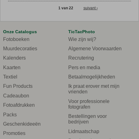
1 van 22
suivant ›
Onze Catalogus
TicTacPhoto
Fotoboeken
Wie zijn wij?
Muurdecoraties
Algemene Voorwaarden
Kalenders
Recrutering
Kaarten
Pers en media
Textiel
Betaalmogelijkheden
Fun Products
Ik praat erover met mijn
vrienden
Cadeaubon
Voor professionele
Fotoafdrukken
fotografen
Packs
Bestellingen voor
bedrijven
Geschenkideeën
Lidmaatschap
Promoties