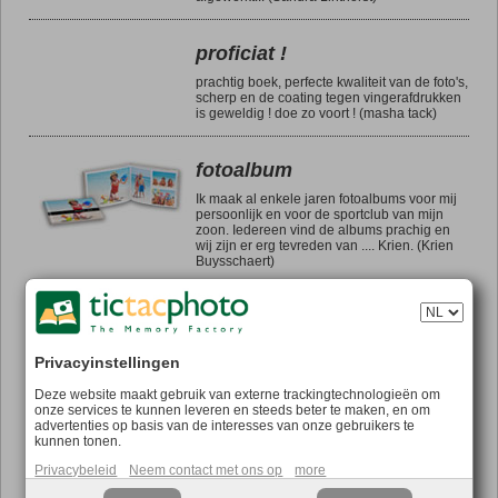
proficiat !
prachtig boek, perfecte kwaliteit van de foto's,
scherp en de coating tegen vingerafdrukken
is geweldig ! doe zo voort ! (masha tack)
fotoalbum
Ik maak al enkele jaren fotoalbums voor mij
persoonlijk en voor de sportclub van mijn
zoon. Iedereen vind de albums prachig en
wij zijn er erg tevreden van .... Krien. (Krien
Buysschaert)
fotoboek
Ik heb onlangs weer mijn fotoboek besteld en
Privacyinstellingen
ontvangen. Na een behoorlijke tijd waren we
tevreden over de indeling, keuze van de
foto's en is alles verzonden. Toch wel
Deze website maakt gebruik van externe trackingtechnologieën om
nieuwsgierig hoe het er dan "in het echt"
onze services te kunnen leveren en steeds beter te maken, en om
uitziet en ik was weer positief verrast. Mijn
advertenties op basis van de interesses van onze gebruikers te
identieke fotoboeken van verschillende
kunnen tonen.
vakanties staan mooi op een rij en ik kijk ze
Privacybeleid
Neem contact met ons op
more
graag. De kwaliteit van zowel het boek als de
foto's vind ik heel hoog en anderen vinden