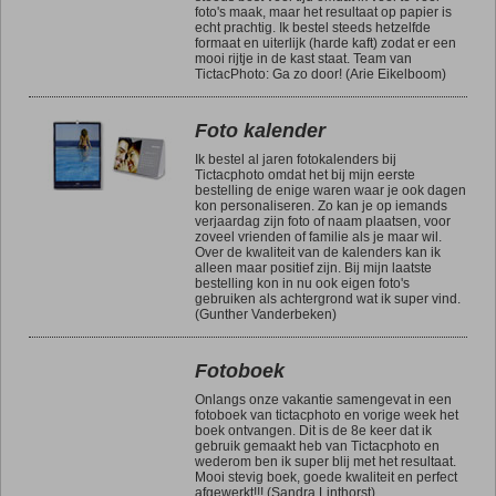
foto's maak, maar het resultaat op papier is
echt prachtig. Ik bestel steeds hetzelfde
formaat en uiterlijk (harde kaft) zodat er een
mooi rijtje in de kast staat. Team van
TictacPhoto: Ga zo door! (Arie Eikelboom)
Foto kalender
Ik bestel al jaren fotokalenders bij
Tictacphoto omdat het bij mijn eerste
bestelling de enige waren waar je ook dagen
kon personaliseren. Zo kan je op iemands
verjaardag zijn foto of naam plaatsen, voor
zoveel vrienden of familie als je maar wil.
Over de kwaliteit van de kalenders kan ik
alleen maar positief zijn. Bij mijn laatste
bestelling kon in nu ook eigen foto's
gebruiken als achtergrond wat ik super vind.
(Gunther Vanderbeken)
Fotoboek
Onlangs onze vakantie samengevat in een
fotoboek van tictacphoto en vorige week het
boek ontvangen. Dit is de 8e keer dat ik
gebruik gemaakt heb van Tictacphoto en
wederom ben ik super blij met het resultaat.
Mooi stevig boek, goede kwaliteit en perfect
afgewerkt!!! (Sandra Linthorst)