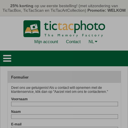
Overslaan en naar de algemene inhoud gaan
25% korting
op uw eerste bestelling! (met uitzondering van
TicTacBox, TicTacScan en TicTacArtCollection)
Promotie: WELKOM
Mijn account
Contact
NL
Fotoboeken
Muurdecoraties
Formulier
Kaarten & Kalenders
Deel ons uw getuigenis! Als u contact wilt opnemen met de
Fotoprints
klantenservice, klik dan op "Aarzel niet om ons te contacteren."
Voornaam
Geschenken
Naam
TicTacBox
E-mail
Eco