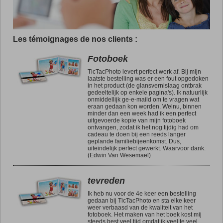
Les témoignages de nos clients :
Fotoboek
TicTacPhoto levert perfect werk af. Bij mijn
laatste bestelling was er een fout opgedoken
in het product (de glansvernislaag ontbrak
gedeeltelijk op enkele pagina's). Ik natuurlijk
onmiddellijk ge-e-maild om te vragen wat
eraan gedaan kon worden. Welnu, binnen
minder dan een week had ik een perfect
uitgevoerde kopie van mijn fotoboek
ontvangen, zodat ik het nog tijdig had om
cadeau te doen bij een reeds langer
geplande familiebijeenkomst. Dus,
uiteindelijk perfect gewerkt. Waarvoor dank.
(Edwin Van Wesemael)
tevreden
Ik heb nu voor de 4e keer een bestelling
gedaan bij TicTacPhoto en sta elke keer
weer verbaasd van de kwaliteit van het
fotoboek. Het maken van het boek kost mij
steeds best veel tijd omdat ik veel te veel