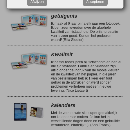
dat ook. Ga zo door! (Arie Eikelboom)
Afwijzen
Accepteren
getuigenis
Ik maak al 6 jaar bijna elk jaar een fotoboek.
Ik ben zeer tevreden over de algehele
kwaliteit van tictacphoto. De prijs -prestatie
van is zeer goed. Kortom het proberen
waard! (Rita Slooter)
Kwaliteit
Ik bestel reeds jaren bij tictacphoto en ben al
die tijd tevreden. Familie en vrienden zijn
altijd onder de indruk van de mooie kleuren
en de kwaliteit van het papier. In die jaren
van bestellingen heb ik 1 keer een fout
gehad in de afdruk en dit werd zonder
problemen verholpen met een nieuwe
levering. (Nico Lietaert)
kalenders
Met de vernieuwde site super gemakkelijk
om kalenders te maken. Je kan het in
verschillende dagen doen en een gebruikte
veranderen, eindelijk :-). (Ann Franck)