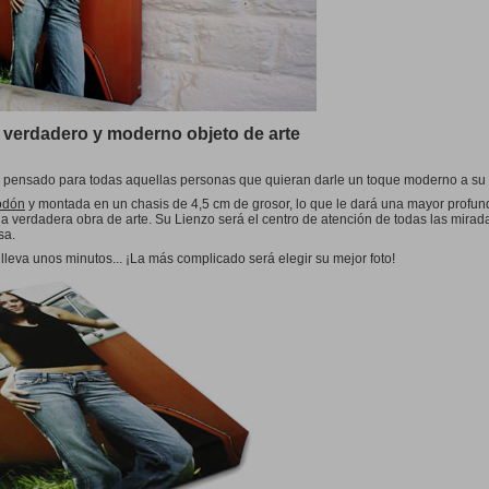
Caja de cervezas
12
lar)
Otros
5cm
Imantado A5
apd 10
gular)
0cm
Juguetes
14,8x21cm
cm
Foto Puzzles
OTRO
IVO!
0cm
Cajas de Lujo
para Libros de Fotos
LER!
Pack
EST SELLER!
verdadero y moderno objeto de arte
5cm
0cm
 pensado para todas aquellas personas que quieran darle un toque moderno a su 
cm
odón
y montada en un chasis de 4,5 cm de grosor, lo que le dará una mayor profun
IVO!
na verdadera obra de arte. Su Lienzo será el centro de atención de todas las mirada
0cm
sa.
leva unos minutos... ¡La más complicado será elegir su mejor foto!