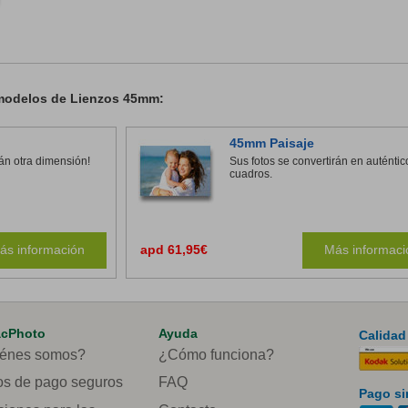
 modelos de Lienzos 45mm:
45mm Paisaje
rán otra dimensión!
Sus fotos se convertirán en auténtic
cuadros.
ás información
apd 61,95€
Más informaci
acPhoto
Ayuda
Calidad
énes somos?
¿Cómo funciona?
s de pago seguros
FAQ
Pago si