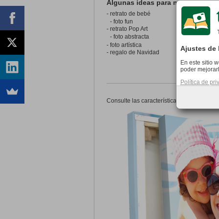
Algunas ideas para mi Lienzo 4
- retrato de bebé
- foto fun
- retrato Pop Art
- foto abstracta
- foto artística
Ajustes de 
- regalo de Navidad
En este sitio 
poder mejorarl
Política de pr
Consulte las características de la foto Li