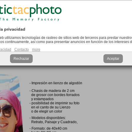
5mm Cuadrado:
la privacidad
web utilizamos tecnologías de rastreo de sitios web de terceros para prestar nuestros
Lo creo
os continuamente, así como para presentar anuncios en función de los intereses d
ivacidad
Contacto
more
Rechazar
Aceptar
enzo 45mm:
-
Impresión en lienzo de algodón
-
Chasis de madera de 2 cm
de grosor con bordes forrados
y estampados
- posibilidad de imprimir su foto
en el canto de su Lienzo
o de elegir un color
-
Modelos disponibles:
Retrato, Paisaje y Cuadrado,
- Formato: de 40x40 cm