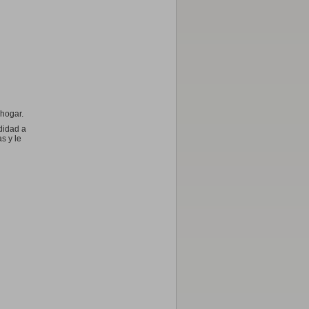
,95 €
,95 €
apd 7,95 €
hogar.
Póster
didad a
Póster
s y le