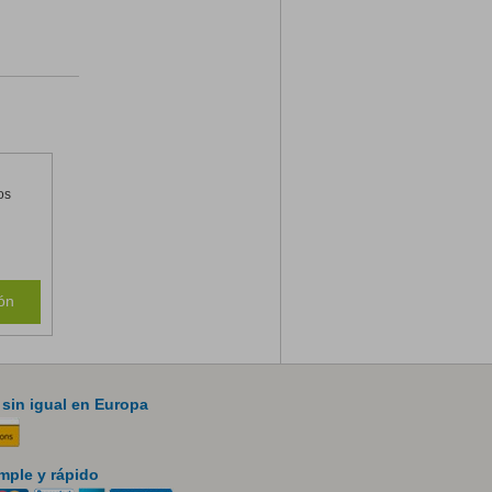
os
ón
 sin igual en Europa
mple y rápido