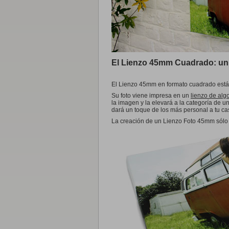
Plexi
Retreto A5
14,8x21cm
A4
22x30,2cm Tapa dura (Regu
Retrato
de 20x30cm hasta 90x13
Panorámico
32x11cm
A3
30,7x42,5cm Tapa dura (Re
Paisaje
de 30x20cm hasta 135x9
Cuadrado
de 30x30cm hasta 90x90
TIPO DE LIBROS DE FOTOS
A Medida
hasta 100x150cm
EXCLUS
Múltiple
de 30x30cm hasta 90x12
Premium Classic
(Tapa Dura)
BEST SEL
Premium Contemporary
(Tapa Dura)
B
El Lienzo 45mm Cuadrado: un 
Dibond®
Regular
(Tapa dura)
Retrato
de 20x30cm hasta 90x13
Trendy
(Tapa Dura)
Paisaje
de 30x20cm hasta 135x9
El Lienzo 45mm en formato cuadrado está
Casual
(Cubierta Suave)
Cuadrado
de 30x30cm hasta 90x90
Su foto viene impresa en un
lienzo de alg
A Medida
hasta 100x150cm
EXCLUS
la imagen y la elevará a la categoría de u
Múltiple
de 20x20cm hasta 90x12
dará un toque de los más personal a tu ca
La creación de un Lienzo Foto 45mm sólo l