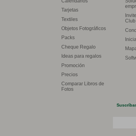
Calendarios
Solu
empr
Tarjetas
Invit
Textiles
Club
Objetos Fotográficos
Cond
Packs
Inici
Cheque Regalo
Mapa 
Ideas para regalos
Soft
Promoción
Precios
Comparar Libros de
Fotos
Suscríba
Correo elect