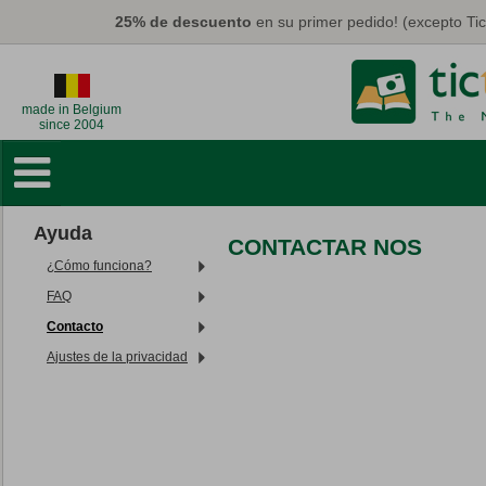
Pasar al contenido principal
25% de descuento
en su primer pedido! (excepto Ti
made in Belgium
since 2004
Libros de Fotos
Deco Murales
Ayuda
CONTACTAR NOS
Tarjetas y Calendarios
¿Cómo funciona?
Fotos
FAQ
Contacto
Regalos
Ajustes de la privacidad
Máscaras
Eco
Promo