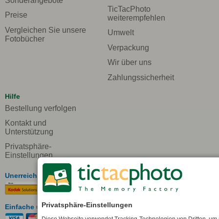
Sonderangebote
TicTacPhoto
Preise
weiterempfehlen
Vergleichen Sie unsere
Umwelt
Fotobücher
Verpackung
Wir über uns
Zahlungssicherheit
Hilfe
Bestellung verfolgen
Kontakt und
Unterstützung
Privatsphäre-
Einstellungen
Unerreichte Qualität in Europa
Privatsphäre-Einstellungen
Einfache und sichere Bezahlung