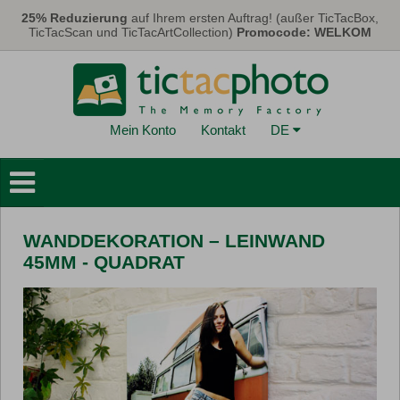
Direkt zum Inhalt
25% Reduzierung
auf Ihrem ersten Auftrag! (außer TicTacBox,
TicTacScan und TicTacArtCollection)
Promocode: WELKOM
Mein Konto
Kontakt
DE
Fotobücher
Wanddekoration
WANDDEKORATION – LEINWAND
Kalender
45MM - QUADRAT
Karten
Fotos
FotoGeschenke
Promo