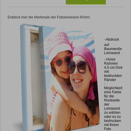
Entdeck hier die Merkmale der Fotoleinwand 45mm:
- Abdruck
auf
Baumwolle
Leinwand
- Holze
Rahmen
4,5 cm Dick
mit
bedruckten
Ränder
-
Möglichkeit
eine Farbe
für die
Rückseite
der
Leinwand
zu wählen
oder es zu
bedrucken
mit Ihrem
Foto