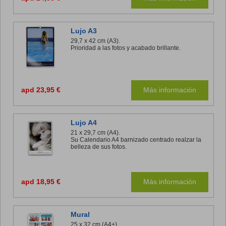
Lujo A3
29,7 x 42 cm (A3).
Prioridad a las fotos y acabado brillante.
apd 23,95 €
Más información
Lujo A4
21 x 29,7 cm (A4).
Su Calendario A4 barnizado centrado realzar la
belleza de sus fotos.
apd 18,95 €
Más información
Mural
25 x 32 cm (A4+).