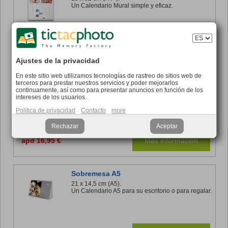
Un Calendario Mural simple y eficaz.
apd 16,95 €
Más información
Ajustes de la privacidad
En este sitio web utilizamos tecnologías de rastreo de sitios web de
Cumpleaños
terceros para prestar nuestros servicios y poder mejorarlos
continuamente, así como para presentar anuncios en función de los
25 x 32 cm (A4+).
intereses de los usuarios.
Su Calendario perpetuo para recordar las fechas
más importantes.
Política de privacidad
Contacto
more
Rechazar
Aceptar
apd 16,95 €
Más información
Sobremesa A5
21 x 14,5 cm (A5).
Un Calendario A5 para su escritorio o para regalar.