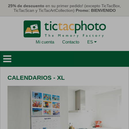
Pasar al contenido principal
25% de descuento
en su primer pedido! (excepto TicTacBox,
TicTacScan y TicTacArtCollection)
Promo: BIENVENIDO
Mi cuenta
Contacto
ES
Libros de Fotos
Deco Murales
CALENDARIOS - XL
Tarjetas y Calendarios
Fotos
Regalos
Máscaras
Eco