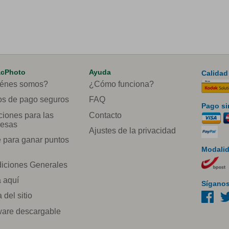
acPhoto
Ayuda
Calidad
énes somos?
¿Cómo funciona?
s de pago seguros
FAQ
Pago si
ciones para las
Contacto
esas
Ajustes de la privacidad
e para ganar puntos
Modalid
iciones Generales
a aquí
Síganos
del sitio
ware descargable