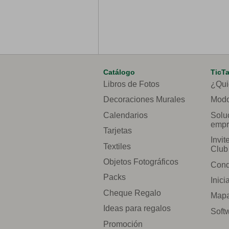
Catálogo
TicT
Libros de Fotos
¿Qui
Decoraciones Murales
Modo
Calendarios
Solu
empr
Tarjetas
Invit
Textiles
Club
Objetos Fotográficos
Cond
Packs
Inici
Cheque Regalo
Mapa 
Ideas para regalos
Soft
Promoción