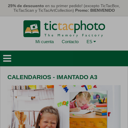
Pasar al contenido principal
25% de descuento
en su primer pedido! (excepto TicTacBox,
TicTacScan y TicTacArtCollection)
Promo: BIENVENIDO
Mi cuenta
Contacto
ES
Libros de Fotos
Deco Murales
CALENDARIOS - IMANTADO A3
Tarjetas y Calendarios
Fotos
Regalos
Máscaras
Eco