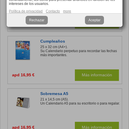
intereses de los usuarios.
Política de privacidad
Contacto
more
Rechazar
Aceptar
apd 16,95 €
Más información
Cumpleaños
25 x 32 cm (A4+).
Su Calendario perpetuo para recordar las fechas
más importantes.
apd 16,95 €
Más información
Sobremesa A5
21 x 14,5 cm (A5).
Un Calendario A5 para su escritorio o para regalar.
apd 16,95 €
Más información