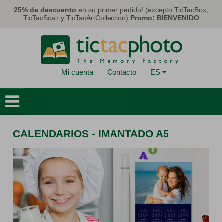
Pasar al contenido principal
25% de descuento
en su primer pedido! (excepto TicTacBox,
TicTacScan y TicTacArtCollection)
Promo: BIENVENIDO
Mi cuenta
Contacto
ES
Libros de Fotos
Deco Murales
CALENDARIOS - IMANTADO A5
Tarjetas y Calendarios
Fotos
Regalos
Máscaras
Eco