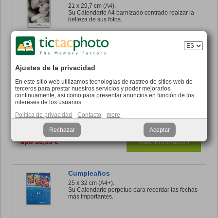
21 x 29,7 cm (A4).
Su Calendario A4 barnizado centrado realzar la
belleza de sus fotos.
apd 18,95 €
Más información
Ajustes de la privacidad
En este sitio web utilizamos tecnologías de rastreo de sitios web de
Mural
terceros para prestar nuestros servicios y poder mejorarlos
25 x 32 cm (A4+).
continuamente, así como para presentar anuncios en función de los
Un Calendario Mural simple y eficaz.
intereses de los usuarios.
Política de privacidad
Contacto
more
Rechazar
Aceptar
apd 16,95 €
Más información
Cumpleaños
25 x 32 cm (A4+).
Su Calendario perpetuo para recordar las fechas
más importantes.