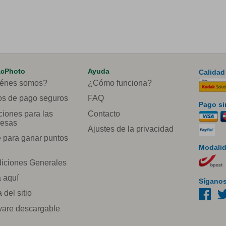
acPhoto
Ayuda
Calidad
énes somos?
¿Cómo funciona?
s de pago seguros
FAQ
Pago si
ciones para las
Contacto
esas
Ajustes de la privacidad
e para ganar puntos
Modalid
iciones Generales
a aquí
Síganos
del sitio
ware descargable