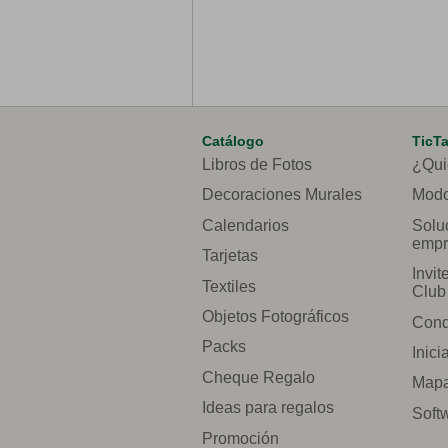
Catálogo
TicT
Libros de Fotos
¿Qui
Decoraciones Murales
Modo
Calendarios
Solu
empr
Tarjetas
Invit
Textiles
Club
Objetos Fotográficos
Cond
Packs
Inici
Cheque Regalo
Mapa 
Ideas para regalos
Soft
Promoción