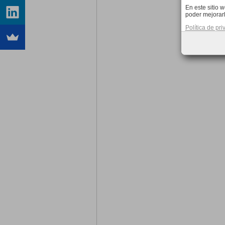
En este sitio 
poder mejorarl
Política de pr