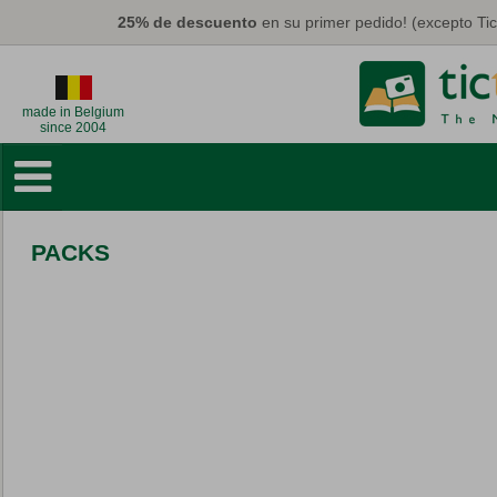
Pasar al contenido principal
25% de descuento
en su primer pedido! (excepto Ti
made in Belgium
since 2004
Libros de Fotos
Deco Murales
PACKS
Tarjetas y Calendarios
Fotos
Regalos
Máscaras
Eco
Promo