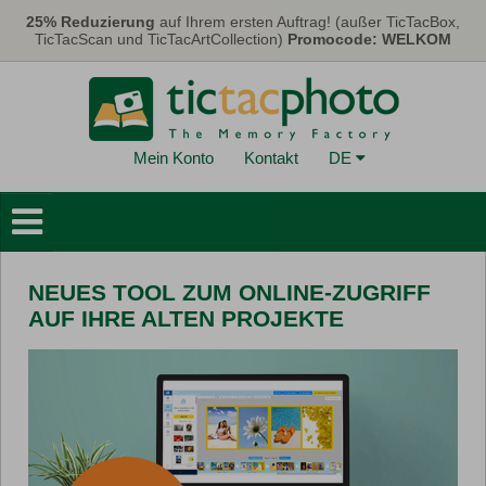
Direkt zum Inhalt
25% Reduzierung
auf Ihrem ersten Auftrag! (außer TicTacBox,
TicTacScan und TicTacArtCollection)
Promocode: WELKOM
Mein Konto
Kontakt
DE
Fotobücher
Wanddekoration
NEUES TOOL ZUM ONLINE-ZUGRIFF
Kalender
AUF IHRE ALTEN PROJEKTE
Karten
Fotos
FotoGeschenke
Promo