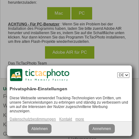
herunterzuladen:
Mac
PC
ACHTUNG - Für PC-Benutzer
: Wenn Sie ein Problem bei der
Installation des Programms haben, laden Sie bitte zuerst Adobe AIR
herunter und installieren Sie es, indem Sie auf die Schaltfläche unten
klicken. Nur dann können Sie das Programm TicTacPhoto installieren,
um Ihre alten Flash-Projekte wiederherzustellen.
Adobe AIR für PC
Das TicTacPhoto Team
Privatsphäre-Einstellungen
Unser Angebotskatalog
TicTacPhoto
Fotobücher
Allgemeine
Diese Webseite verwendet Tracking-Technologien von Dritten, um
Geschäftsbedingungen
unsere Serviceleistungen zu erbringen und ständig zu verbessern und
Wanddekoration
um auf die Interessen der Nutzer zugeschnittene Werbung
Datenschutz
anzuzeigen.
Kalender
Datenschutzbestimmungen
Kontakt
more
Firmenbestellungen
Karten
Ablehnen
Annehmen
Karriere bei TicTac
Geschenkartikel