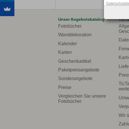
Datenschutzb
Unser Angebotskatalog
TicT
Fotobücher
Allg
Gesc
Wanddekoration
Date
Kalender
Firm
Karten
Karri
Geschenkartikel
Liefe
Paketpreisangebote
Pres
Sonderangebote
TicT
Preise
weit
Vergleichen Sie unsere
Umwe
Fotobücher
Verp
Wir 
Zahl