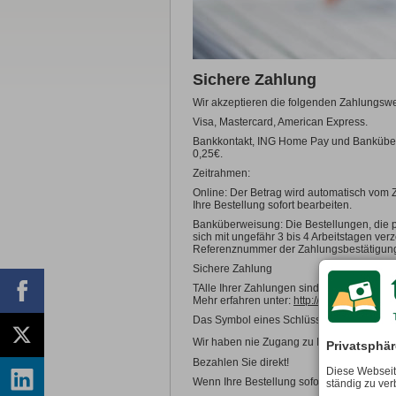
A4
22x30,2 cm Hardcover (Reg
XL
14,8x21cm
Hochformat
von 20x30cm bis 90x135
Panorama
32x11cm
Panorama
10,5x21cm
A3
30,7x42,5 cm Hardcover (Re
Querformat
von 30x20cm bis 135x90
Quadrat
16x16cm
Quadrat
von 30x30cm bis 90x90cm
FOTOBÜCHER – AUSFÜHR
Wunschformat
bis 100x150cm
EXKLUSIV!
Sichere Zahlung
Mehrfach
von 30x30cm bis 90x120
Premium Classic
(Hardcover)
BESTSEL
Premium Contemporary
(Hardcover)
B
Dibond®
Wir akzeptieren die folgenden Zahlungsw
Regular
(Hardcover)
Hochformat
von 20x30cm bis 90x135
Visa, Mastercard, American Express.
Trendy
(Hardcover)
Querformat
von 30x20cm bis 135x90
Bankkontakt, ING Home Pay und Bankübe
Casual
(Softcover)
Quadrat
von 30x30cm bis 90x90cm
0,25€.
Wunschformat
bis 100x150cm
EXKLUSIV!
Zeitrahmen:
Mehrfach
von 20x20cm bis 90x120
Online: Der Betrag wird automatisch vom 
Ihre Bestellung sofort bearbeiten.
Banküberweisung: Die Bestellungen, die p
sich mit ungefähr 3 bis 4 Arbeitstagen ver
Referenznummer der Zahlungsbestätigung
Sichere Zahlung
TAlle Ihrer Zahlungen sind gesichert. Dan
Mehr erfahren unter:
http://www.ogone.be/
.
Das Symbol eines Schlüssels oder einer Ve
Wir haben nie Zugang zu Ihren Bankdaten 
Privatsphär
Bezahlen Sie direkt!
Diese Webseit
Wenn Ihre Bestellung sofort online bestäti
ständig zu ve