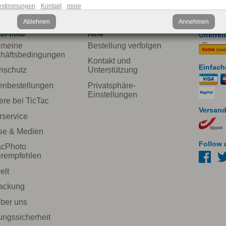
estimmungen
Kontakt
more
Ablehnen
Annehmen
acPhoto
Hilfe
Unerrei
emeine
Bestellung verfolgen
häftsbedingungen
Kontakt und
Einfach
nschutz
Unterstützung
enbestellungen
Privatsphäre-
Einstellungen
ere bei TicTac
Versand
rservice
se & Medien
Follow 
acPhoto
erempfehlen
lt
ackung
über uns
ungssicherheit