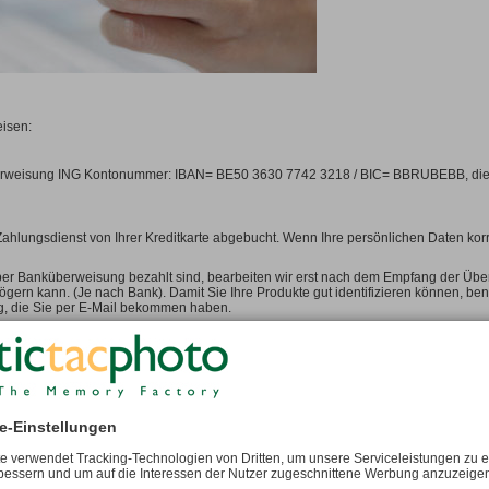
12
ular)
Mehrfach
von 20x20cm bis 90x120cm
Andere
cm
Magnetische A5
ab 10
gular)
cm
Kadapak
Spielzeug
ab 2
Tassen
14,8x21cm
Hochformat
von 30x45cm bis 90x135cm
Postkarte Standard
Puzzle
UNGSARTEN
ANDERE
Querformat
von 45x30cm bis 135x90cm
10,5x14,8cm
cm
Quadrat
von 30x30cm bis 90x90cm
Luxusschatullen
für Fotobücher
LER!
Wunschformat
bis 100x150cm
Jahrespaketangebote
EXKLUSIV!
ESTSELLER!
eisen:
Mehrfach
von 25x25cm bis 90x120cm
cm
cm
rweisung ING Kontonummer: IBAN= BE50 3630 7742 3218 / BIC= BBRUBEBB, die K
cm
Zahlungsdienst von Ihrer Kreditkarte abgebucht. Wenn Ihre persönlichen Daten kor
er Banküberweisung bezahlt sind, bearbeiten wir erst nach dem Empfang der Über
zögern kann. (Je nach Bank). Damit Sie Ihre Produkte gut identifizieren können, be
, die Sie per E-Mail bekommen haben.
k unseres Partners Ogone, führend in gesicherten online Transaktionen, können wir
rriegelung zeigt, dass die Zahlung gesichert ist.
und wir speichern keine Informationen die sich auf die Zahlung beziehen.
e-Einstellungen
e verwendet Tracking-Technologien von Dritten, um unsere Serviceleistungen zu 
gt ist, produzieren wir Ihr Fotoprodukt und Sie erhalten es schnellstmöglich auf Ba
rbessern und um auf die Interessen der Nutzer zugeschnittene Werbung anzuzeigen