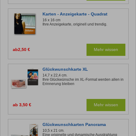
Karten - Anzeigekarte - Quadrat
16 x 16 cm
Ihre Anzeigekarte, originell und trendig.
ab2,50 €
Mehr wissen
Glückwunschkarte XL
14,7 x 22,4 cm.
Ihre Glückwünsche im XL-Format werden allen in
Erinnerung bleiben
ab 3,50 €
Mehr wissen
Glückwunschkarten Panorama
10,5 x 21 cm.
Eine originelle und dynamische Ausstrahlung