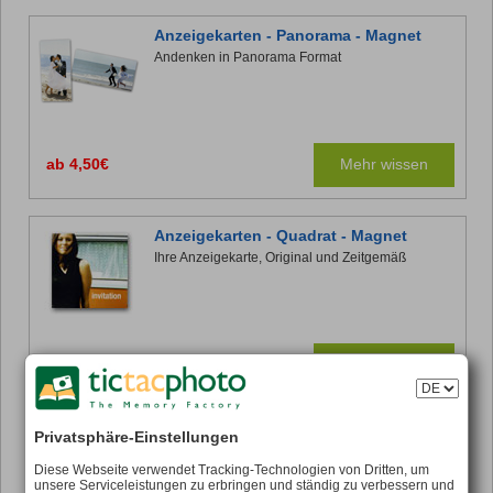
Anzeigekarten - Panorama - Magnet
Andenken in Panorama Format
ab 4,50€
Mehr wissen
Anzeigekarten - Quadrat - Magnet
Ihre Anzeigekarte, Original und Zeitgemäß
ab 4,50 €
Mehr wissen
Anzeigekarte
Privatsphäre-Einstellungen
10,5 x 14,8 cm.
Diese Webseite verwendet Tracking-Technologien von Dritten, um
Bringen Sie die nahe Verwandte gute
unsere Serviceleistungen zu erbringen und ständig zu verbessern und
Nachrichten...