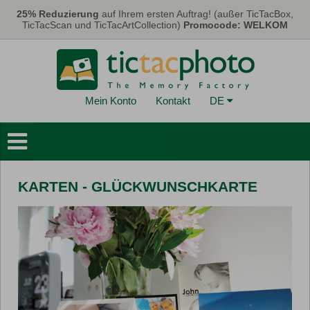
Direkt zum Inhalt
25% Reduzierung
auf Ihrem ersten Auftrag! (außer TicTacBox,
TicTacScan und TicTacArtCollection)
Promocode: WELKOM
Mein Konto
Kontakt
DE
Fotobücher
Wanddekoration
KARTEN - GLÜCKWUNSCHKARTE
Kalender
Karten
Fotos
FotoGeschenke
Promo