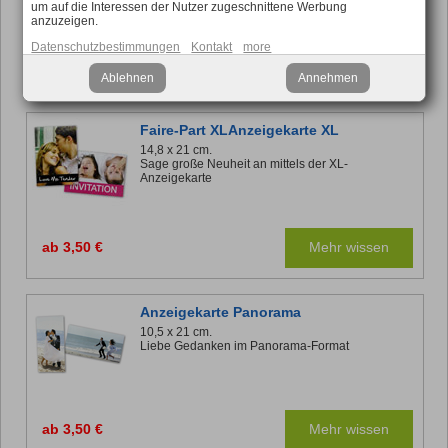
um auf die Interessen der Nutzer zugeschnittene Werbung
anzuzeigen.
Datenschutzbestimmungen
Kontakt
more
ab 2,50 €
Mehr wissen
Ablehnen
Annehmen
Faire-Part XLAnzeigekarte XL
14,8 x 21 cm.
Sage große Neuheit an mittels der XL-
Anzeigekarte
ab 3,50 €
Mehr wissen
Anzeigekarte Panorama
10,5 x 21 cm.
Liebe Gedanken im Panorama-Format
ab 3,50 €
Mehr wissen