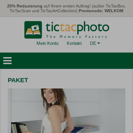
Direkt zum Inhalt
25% Reduzierung
auf Ihrem ersten Auftrag! (außer TicTacBox,
TicTacScan und TicTacArtCollection)
Promocode: WELKOM
Mein Konto
Kontakt
DE
Fotobücher
Wanddekoration
PAKET
Kalender
Karten
Fotos
FotoGeschenke
Promo