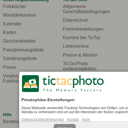
Fotobücher
Allgemeine
Geschäftsbedingungen
Wanddekoration
Datenschutz
Kalender
Firmenbestellungen
Karten
Karriere bei TicTac
Geschenkartikel
Lieferservice
Paketpreisangebote
Presse & Medien
Sonderangebote
TicTacPhoto
Preise
weiterempfehlen
Vergleichen Sie unsere
Umwelt
Fotobücher
Verpackung
Wir über uns
Privatsphäre-Einstellungen
Zahlungssicherheit
Diese Webseite verwendet Tracking-Technologien von Dritten, um un
ständig zu verbessern und um auf die Interessen der Nutzer zugesc
Hilfe
Datenschutzbestimmungen
Kontakt
more
Bestellung verfolgen